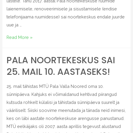
lastele. Tänu 2017. aastal Pala noortekeskuse ruumide
laienemisele, renoveerimisele ja sisustamisele (endise
telefonijaama ruumidesse) sai noortekeskus endale juurde
uue ja …
Read More »
PALA NOORTEKESKUS SAI
25. MAIL 10. AASTASEKS!
25. mail tähistas MTÜ Pala Valla Noored oma 10.
sünnipäeva. Kahjuks ei võimaldanud kehtivad piirangud
kutsuda rohkelt külalisi ja tähistada sünnipäeva suurelt ja
vääriliselt. Siiski soovime meenutada ja tänada neid inimesi,
kes on läbi aastate noortekeskuse arengusse panustanud.
MTÜ eelkäijaks oli 2007. aasta aprillis tegevust alustanud